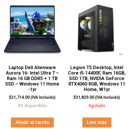
Laptop Dell Alienware
Legion T5 Desktop, Intel
Aurora 16- Intel Ultra 7 –
Core i5-14400F, Ram 16GB,
Ram 16 GB DDR5 + 1 TB
SSD 1TB, NVIDIA GeForce
SSD – Windows 11 Home
RTX4060 8GB, Windows 11
-1yr
Home, W1yr
$
31,714.00
(IVA Incluido)
$
31,829.00
(IVA Incluido)
89 disponibles
Agotado
Añadir al carrito
Leer más