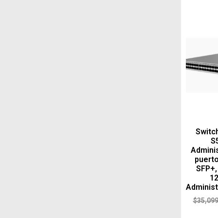
Switc
S
Adminis
puerto
SFP+,
12
Administ
$
35,099