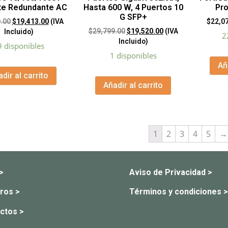
te Redundante AC
Hasta 600 W, 4 Puertos 10
Pro
G SFP+
.00
$
19,413.00
(IVA
$
22,0
$
29,799.00
$
19,520.00
(IVA
Incluido)
2
Incluido)
9 disponibles
1 disponibles
Añ
dir al carrito
Añadir al carrito
1
2
3
4
5
→
 >
Aviso de Privacidad >
ros >
Términos y condiciones >
ctos >