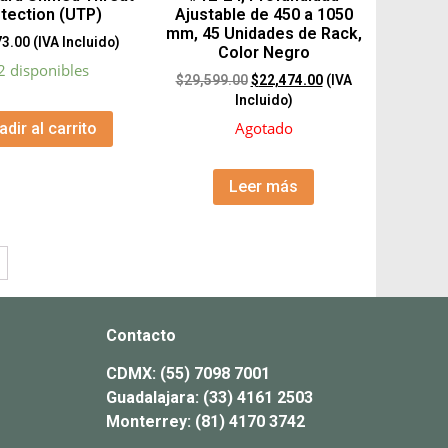
tection (UTP)
Ajustable de 450 a 1050
mm, 45 Unidades de Rack,
73.00
(IVA Incluido)
Color Negro
2 disponibles
$
29,599.00
$
22,474.00
(IVA
Incluido)
Agotado
adir al carrito
Leer más
Contacto
CDMX:
(55) 7098 7001
Guadalajara:
(33) 4161 2503
Monterrey:
(81) 4170 3742