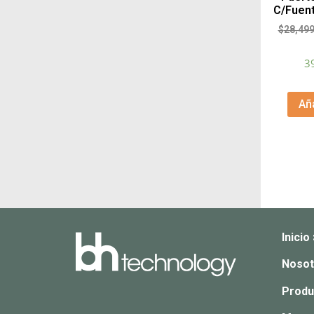
C/Fuen
$
28,499
3
Aña
Inicio
Nosot
Produ