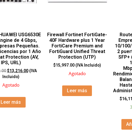
l HUAWEI USG6530E
Firewall Fortinet FortiGate-
Rout
ngine de 4 Gbps,
40F Hardware plus 1 Year
Empre
presas Pequeñas.
FortiCare Premium and
10/100
Licencias por 1 Año
FortiGuard Unified Threat
2 puer
at Protection (AV,
Protection (UTP)
SFP+ 
IPS, URL)
$
15,997.00
(IVA Incluido)
Mbp
.00
$
13,216.00
(IVA
Agotado
Rendimie
Incluido)
Balan
Agotado
Hasta
Administ
Leer más
$
16,1
Leer más
3
Añ