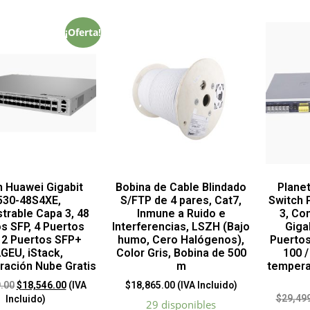
¡Oferta!
h Huawei Gigabit
Bobina de Cable Blindado
Plane
530-48S4XE,
S/FTP de 4 pares, Cat7,
Switch 
trable Capa 3, 48
Inmune a Ruido e
3, Co
s SFP, 4 Puertos
Interferencias, LSZH (Bajo
Gigab
 2 Puertos SFP+
humo, Cero Halógenos),
Puerto
GEU, iStack,
Color Gris, Bobina de 500
100 /
ración Nube Gratis
m
tempera
.00
$
18,546.00
(IVA
$
18,865.00
(IVA Incluido)
$
29,49
Incluido)
29 disponibles