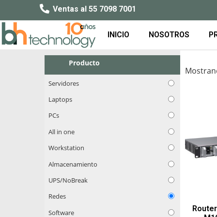
Ventas al 55 7098 7001
INICIO
NOSOTROS
P
Producto
Mostrand
Servidores
Laptops
PCs
All in one
Workstation
Almacenamiento
UPS/NoBreak
Redes
Router
Software