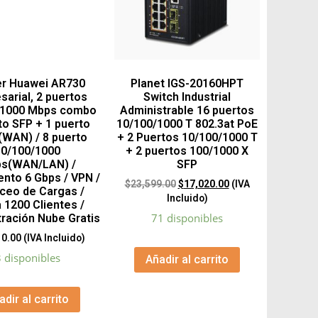
er Huawei AR730
Planet IGS-20160HPT
sarial, 2 puertos
Switch Industrial
/1000 Mbps combo
Administrable 16 puertos
to SFP + 1 puerto
10/100/1000 T 802.3at PoE
(WAN) / 8 puerto
+ 2 Puertos 10/100/1000 T
10/100/1000
+ 2 puertos 100/1000 X
s(WAN/LAN) /
SFP
nto 6 Gbps / VPN /
$
23,599.00
$
17,020.00
(IVA
ceo de Cargas /
Incluido)
 1200 Clientes /
71 disponibles
ración Nube Gratis
10.00
(IVA Incluido)
 disponibles
Añadir al carrito
adir al carrito