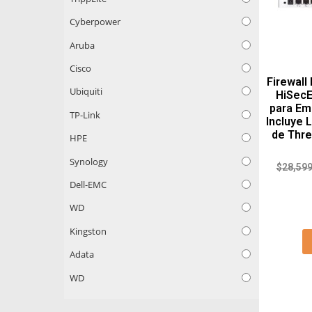
Cyberpower
Aruba
Cisco
Firewal
Ubiquiti
HiSecE
para Em
TP-Link
Incluye 
de Thre
HPE
Synology
$
28,599
Dell-EMC
WD
Kingston
Adata
WD