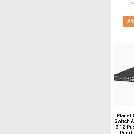
1
Aña
Planet
Switch A
3 12-Pu
Puert