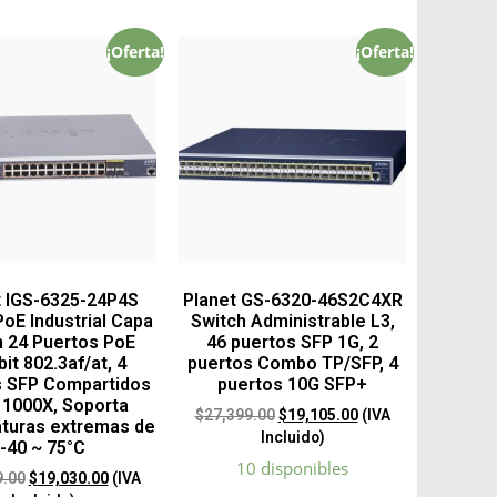
¡Oferta!
¡Oferta!
t IGS-6325-24P4S
Planet GS-6320-46S2C4XR
PoE Industrial Capa
Switch Administrable L3,
n 24 Puertos PoE
46 puertos SFP 1G, 2
it 802.3af/at, 4
puertos Combo TP/SFP, 4
s SFP Compartidos
puertos 10G SFP+
 1000X, Soporta
$
27,399.00
$
19,105.00
(IVA
turas extremas de
Incluido)
-40 ~ 75°C
10 disponibles
9.00
$
19,030.00
(IVA