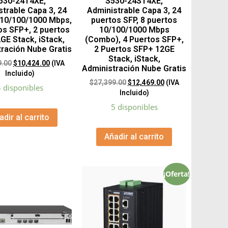
530-24T4XE,
S530-24ST4XE,
trable Capa 3, 24
Administrable Capa 3, 24
 10/100/1000 Mbps,
puertos SFP, 8 puertos
os SFP+, 2 puertos
10/100/1000 Mbps
GE Stack, iStack,
(Combo), 4 Puertos SFP+,
ración Nube Gratis
2 Puertos SFP+ 12GE
Stack, iStack,
9.00
$
10,424.00
(IVA
Administración Nube Gratis
Incluido)
$
27,399.00
$
12,469.00
(IVA
 disponibles
Incluido)
5 disponibles
adir al carrito
Añadir al carrito
¡Oferta!