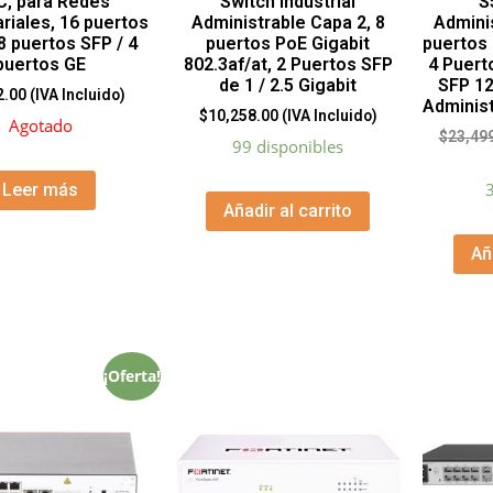
, para Redes
Switch Industrial
S
riales, 16 puertos
Administrable Capa 2, 8
Adminis
8 puertos SFP / 4
puertos PoE Gigabit
puertos
puertos GE
802.3af/at, 2 Puertos SFP
4 Puert
de 1 / 2.5 Gigabit
SFP 12
2.00
(IVA Incluido)
Administ
$
10,258.00
(IVA Incluido)
Agotado
$
23,49
99 disponibles
3
Leer más
Añadir al carrito
Añ
¡Oferta!