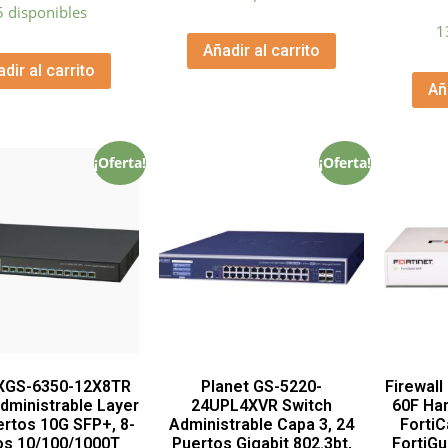
5 disponibles
1
Añadir al carrito
dir al carrito
Añ
¡Oferta!
¡Oferta!
 XGS-6350-12X8TR
Planet GS-5220-
Firewall
dministrable Layer
24UPL4XVR Switch
60F Har
ertos 10G SFP+, 8-
Administrable Capa 3, 24
Forti
os 10/100/1000T
Puertos Gigabit 802.3bt,
FortiGu