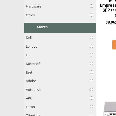
M1C
Empresa
Hardware
SFP+/ 
Otros
$
8,96
Marca
Dell
Lenovo
HP
Microsoft
Eset
Adobe
Autodesk
APC
Eaton
TrippLite