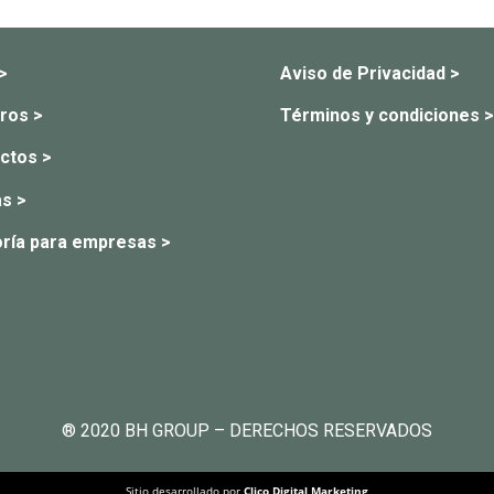
 >
Aviso de Privacidad >
ros >
Términos y condiciones >
ctos >
s >
ría para empresas >
® 2020 BH GROUP – DERECHOS RESERVADOS
Sitio desarrollado por
Clico Digital Marketing