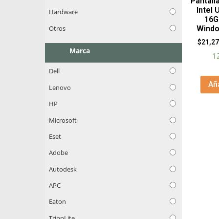
Pantall
Intel 
Hardware
16G
Otros
Windo
$
21,27
Marca
1
Dell
Aña
Lenovo
HP
Microsoft
Eset
Adobe
Autodesk
APC
Eaton
TrippLite