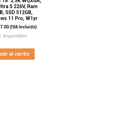
a 14″ 2.5K WQXGA,
Ultra 5 226V, Ram
B, SSD 512GB,
ws 11 Pro, W1yr
7.00
(IVA Incluido)
2 disponibles
dir al carrito