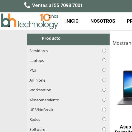
Ventas al 55 7098 7001
INICIO
NOSOTROS
P
Producto
Mostrand
Servidores
Laptops
PCs
All in one
Workstation
Almacenamiento
UPS/NoBreak
Redes
Asus 
Software