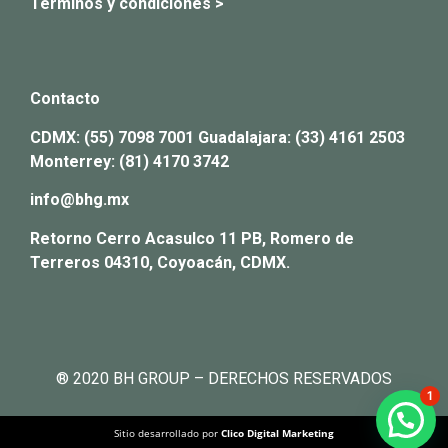
Términos y condiciones >
Contacto
CDMX:
(55) 7098 7001
Guadalajara:
(33) 4161 2503
Monterrey:
(81) 4170 3742
info@bhg.mx
Retorno Cerro Acasulco 11 PB, Romero de
Terreros 04310, Coyoacán, CDMX.
® 2020 BH GROUP – DERECHOS RESERVADOS
1
¿Necesitas ayuda?
Sitio desarrollado por
Clico Digital Marketing