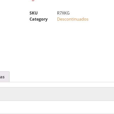
SKU
R7XKG
Category
Descontinuados
cas