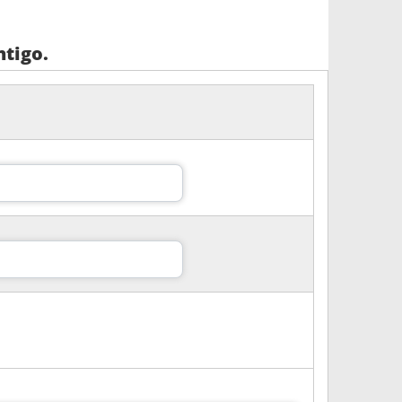
tigo.