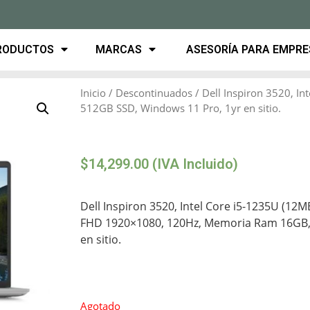
RODUCTOS
MARCAS
ASESORÍA PARA EMPR
Inicio
/
Descontinuados
/ Dell Inspiron 3520, In
512GB SSD, Windows 11 Pro, 1yr en sitio.
$
14,299.00
(IVA Incluido)
Dell Inspiron 3520, Intel Core i5-1235U (12MB
FHD 1920×1080, 120Hz, Memoria Ram 16GB, 
en sitio.
Agotado