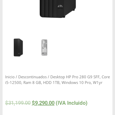
Inicio
/
Descontinuados
/ Desktop HP Pro 280 G9 SFF, Core
i5-12500, Ram 8 GB, HDD 1TB, Windows 10 Pro, W1yr
$
31,199.00
$
9,290.00
(IVA Incluido)