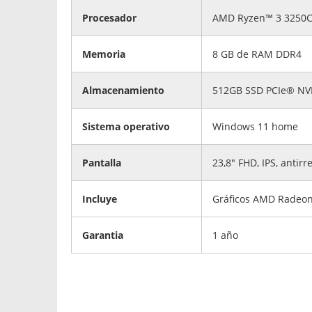
Procesador
AMD Ryzen™ 3 3250C (
Memoria
8 GB de RAM DDR4
Almacenamiento
512GB SSD PCIe® N
Sistema operativo
Windows 11 home
Pantalla
23,8" FHD, IPS, antirr
Incluye
Gráficos AMD Radeo
Garantia
1 año