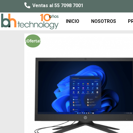
Ventas al 55 7098 7001
INICIO
NOSOTROS
P
¡Oferta!