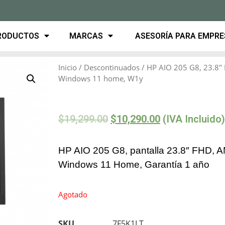
RODUCTOS
MARCAS
ASESORÍA PARA EMPR
Inicio
/
Descontinuados
/ HP AIO 205 G8, 23.8″
Windows 11 home, W1y
$
19,299.00
$
10,290.00
(IVA Incluido)
HP AIO 205 G8, pantalla 23.8″ FHD,
Windows 11 Home, Garantía 1 año
Agotado
SKU
7F5K1LT