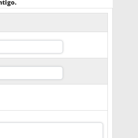
tigo.