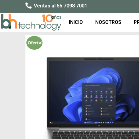
Ventas al 55 7098 7001
INICIO
NOSOTROS
P
¡Oferta!