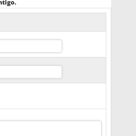
tigo.