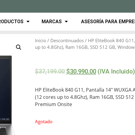
RODUCTOS
MARCAS
ASESORÍA PARA EMPR
Inicio
/
Descontinuados
/ HP EliteBook 840 G11,
up to 4.8Ghz), Ram 16GB, SSD 512 GB, Window
$
37,199.00
$
30,990.00
(IVA Incluido)
HP EliteBook 840 G11, Pantalla 14″ WUXGA An
(12 cores up to 4.8Ghz), Ram 16GB, SSD 512
Premium Onsite
Agotado