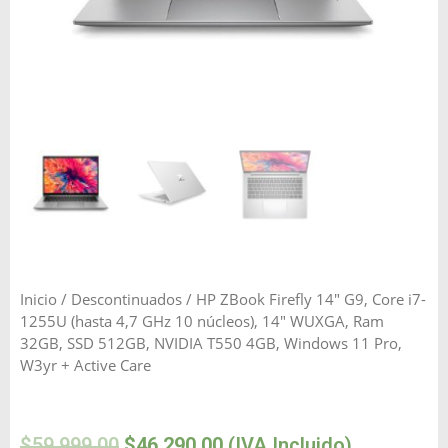
Inicio
/
Descontinuados
/ HP ZBook Firefly 14″ G9, Core i7-
1255U (hasta 4,7 GHz 10 núcleos), 14″ WUXGA, Ram
32GB, SSD 512GB, NVIDIA T550 4GB, Windows 11 Pro,
W3yr + Active Care
$
59,999.00
$
46,290.00
(IVA Incluido)