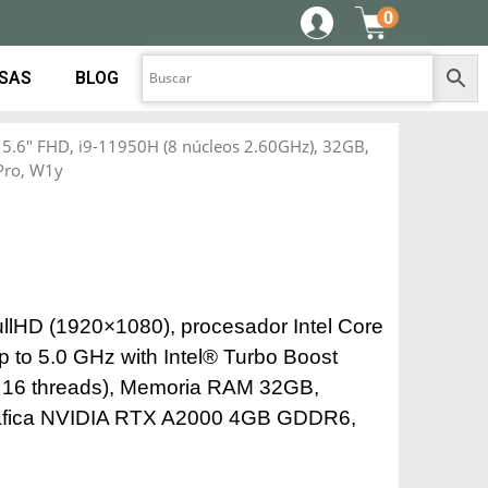
0
ESAS
BLOG
5.6″ FHD, i9-11950H (8 núcleos 2.60GHz), 32GB,
Pro, W1y
llHD (1920×1080), procesador Intel Core
 to 5.0 GHz with Intel® Turbo Boost
, 16 threads), Memoria RAM 32GB,
ráfica NVIDIA RTX A2000 4GB GDDR6,