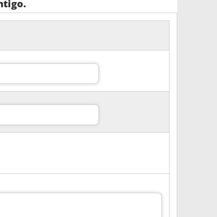
tigo.