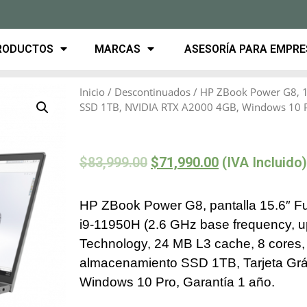
RODUCTOS
MARCAS
ASESORÍA PARA EMPR
Inicio
/
Descontinuados
/ HP ZBook Power G8, 1
SSD 1TB, NVIDIA RTX A2000 4GB, Windows 10 
$
83,999.00
$
71,990.00
(IVA Incluido)
HP ZBook Power G8, pantalla 15.6″ Fu
i9-11950H (2.6 GHz base frequency, up
Technology, 24 MB L3 cache, 8 cores
almacenamiento SSD 1TB, Tarjeta G
Windows 10 Pro, Garantía 1 año.