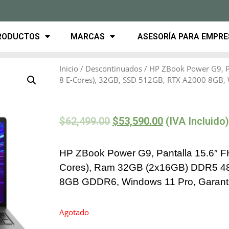
RODUCTOS
MARCAS
ASESORÍA PARA EMPR
Inicio
/
Descontinuados
/ HP ZBook Power G9, Pa
8 E-Cores), 32GB, SSD 512GB, RTX A2000 8GB, 
$
62,499.00
$
53,590.00
(IVA Incluido)
HP ZBook Power G9, Pantalla 15.6″ F
Cores), Ram 32GB (2x16GB) DDR5 4
8GB GDDR6, Windows 11 Pro, Garantí
Agotado