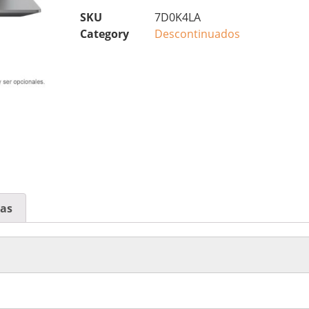
SKU
7D0K4LA
Category
Descontinuados
cas