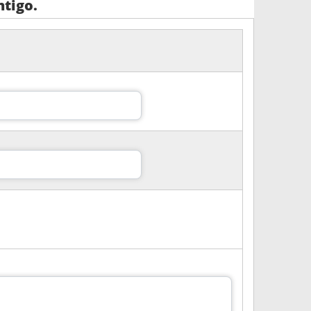
tigo.