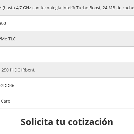
 (hasta 4,7 GHz con tecnología Intel® Turbo Boost, 24 MB de caché
800
VMe TLC
 250 fHDC IRbent,
B GDDR6
e Care
Solicita tu cotización