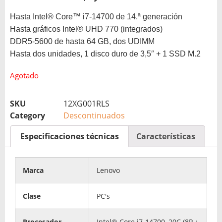
Hasta Intel® Core™ i7-14700 de 14.ª generación
Hasta gráficos Intel® UHD 770 (integrados)
DDR5-5600 de hasta 64 GB, dos UDIMM
Hasta dos unidades, 1 disco duro de 3,5″ + 1 SSD M.2
Agotado
SKU
12XG001RLS
Category
Descontinuados
Especificaciones técnicas
Características
Marca
Lenovo
Clase
PC's
Procesador
Intel® Core i7-14700, 20C (8P +