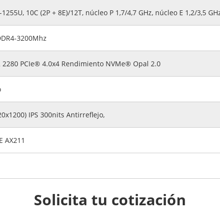
-1255U, 10C (2P + 8E)/12T, núcleo P 1,7/4,7 GHz, núcleo E 1,2/3,5 GH
DDR4-3200Mhz
 2280 PCIe® 4.0x4 Rendimiento NVMe® Opal 2.0
o
x1200) IPS 300nits Antirreflejo,
6E AX211
Solicita tu cotización