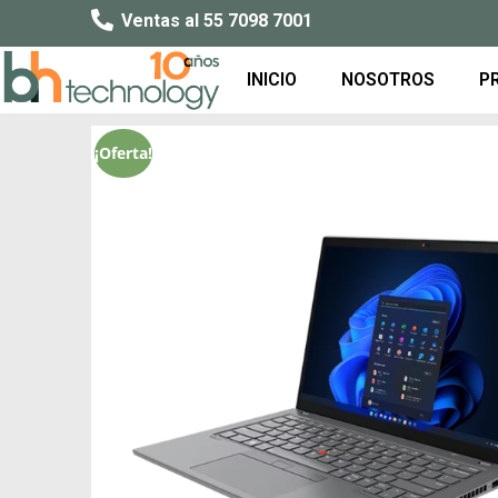
Ventas al 55 7098 7001
INICIO
NOSOTROS
P
¡Oferta!