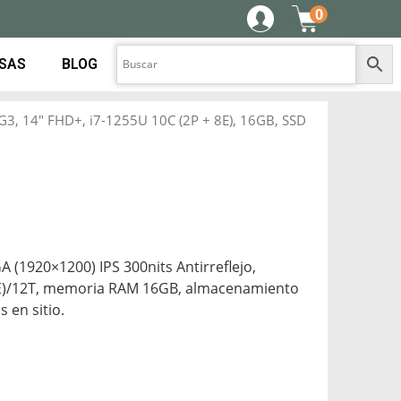
0
ESAS
BLOG
G3, 14″ FHD+, i7-1255U 10C (2P + 8E), 16GB, SSD
 (1920×1200) IPS 300nits Antirreflejo,
 8E)/12T, memoria RAM 16GB, almacenamiento
 en sitio.