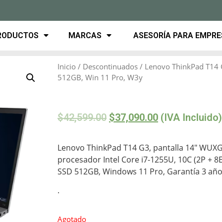
RODUCTOS
MARCAS
ASESORÍA PARA EMPR
Inicio
/
Descontinuados
/ Lenovo ThinkPad T14 
512GB, Win 11 Pro, W3y
$
42,599.00
$
37,090.00
(IVA Incluido)
Lenovo ThinkPad T14 G3, pantalla 14″ WUXGA
procesador Intel Core i7-1255U, 10C (2P +
SSD 512GB, Windows 11 Pro, Garantía 3 años
.
Agotado