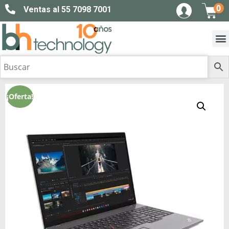
0
Ventas al 55 7098 7001
¡Oferta!