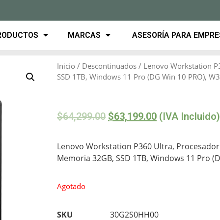
RODUCTOS
MARCAS
ASESORÍA PARA EMPR
Inicio
/
Descontinuados
/ Lenovo Workstation P
SSD 1TB, Windows 11 Pro (DG Win 10 PRO), W3
$
64,299.00
$
63,199.00
(IVA Incluido)
Lenovo Workstation P360 Ultra, Procesador 
Memoria 32GB, SSD 1TB, Windows 11 Pro (DG
Agotado
SKU
30G2S0HH00