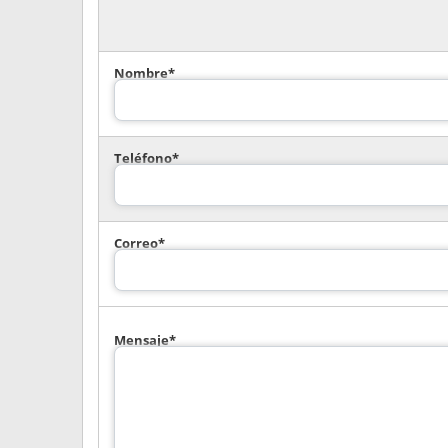
Nombre*
Teléfono*
Correo*
Mensaje*