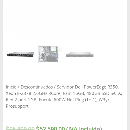
Inicio
/
Descontinuados
/ Servidor Dell PowerEdge R350,
Xeon E-2378 2.6GHz 8Core, Ram 16GB, 480GB SSD SATA,
Red 2 port 1GB, Fuente 600W Hot Plug (1+ 1), W3yr
Prosupport
$
96,899.00
$
52,590.00
(IVA Incluido)