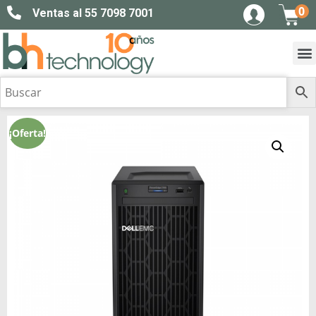
0
Ventas al 55 7098 7001
¡Oferta!