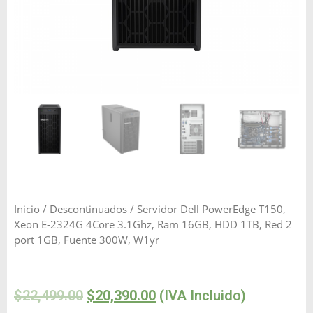
Inicio
/
Descontinuados
/ Servidor Dell PowerEdge T150,
Xeon E-2324G 4Core 3.1Ghz, Ram 16GB, HDD 1TB, Red 2
port 1GB, Fuente 300W, W1yr
$
22,499.00
$
20,390.00
(IVA Incluido)