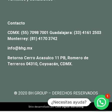
Contacto
CDMX:
(55) 7098 7001
Guadalajara:
(33) 4161 2503
Monterrey:
(81) 4170 3742
info@bhg.mx
Retorno Cerro Acasulco 11 PB, Romero de
Terreros 04310, Coyoacán, CDMX.
® 2020 BH GROUP – DERECHOS RESERVADOS
1
¿Necesitas ayuda?
Sitio desarrollado por
Clico Digital Marketing