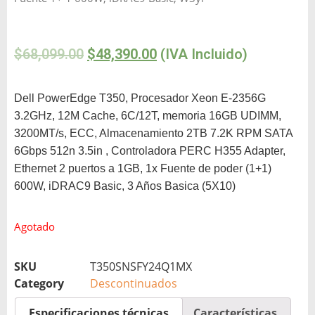
$
68,099.00
$
48,390.00
(IVA Incluido)
Dell PowerEdge T350, Procesador Xeon E-2356G
3.2GHz, 12M Cache, 6C/12T, memoria 16GB UDIMM,
3200MT/s, ECC, Almacenamiento 2TB 7.2K RPM SATA
6Gbps 512n 3.5in , Controladora PERC H355 Adapter,
Ethernet 2 puertos a 1GB, 1x Fuente de poder (1+1)
600W, iDRAC9 Basic, 3 Años Basica (5X10)
Agotado
SKU
T350SNSFY24Q1MX
Category
Descontinuados
Especificaciones técnicas
Características