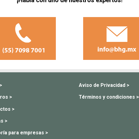
¡Habla con uno de nuestros expertos!
 >
Aviso de Privacidad >
ros >
Términos y condiciones >
ctos >
s >
ría para empresas >