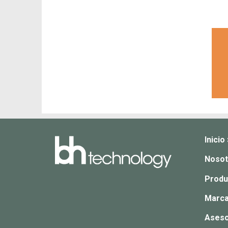
Inicio
Nosot
Produ
Marca
Aseso