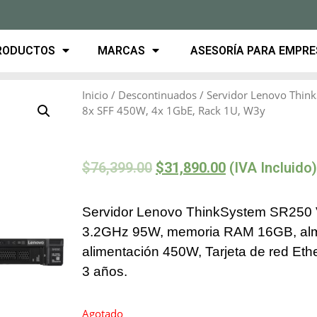
RODUCTOS
MARCAS
ASESORÍA PARA EMPR
Inicio
/
Descontinuados
/ Servidor Lenovo Thin
8x SFF 450W, 4x 1GbE, Rack 1U, W3y
$
76,399.00
$
31,890.00
(IVA Incluido)
Servidor Lenovo ThinkSystem SR250 
3.2GHz 95W, memoria RAM 16GB, alm
alimentación 450W, Tarjeta de red Eth
3 años.
Agotado