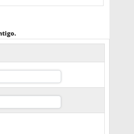
tigo.