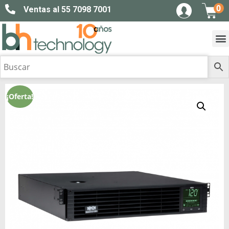
0
Ventas al 55 7098 7001
¡Oferta!